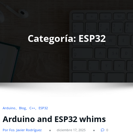
Categoría: ESP32
Arduino
Blog
C++
ESP32
Arduino and ESP32 whims
Por Fco. Javier Rodríguez
diciembre 17, 2025
0