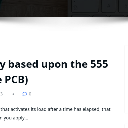
ay based upon the 555
e PCB)
23
0
 that activates its load after a time has elapsed; that
en you apply…