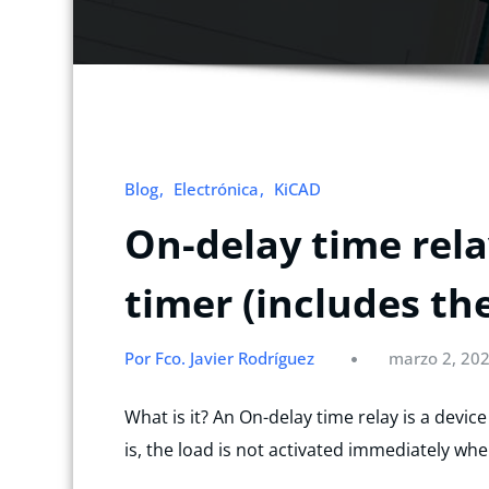
Blog
Electrónica
KiCAD
On-delay time rel
timer (includes th
Por Fco. Javier Rodríguez
marzo 2, 20
What is it? An On-delay time relay is a device
is, the load is not activated immediately wh