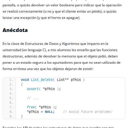
pantalla, o quizás devolver un valor booleano para indicar que la operación
se realizó correctamente (o no y que el cliente emita un pitido), o quizás
lanzar una excepción (y que el horno se apague).
Anécdota
En la clase de Estructuras de Datos y Algoritmos que imparto en la
universidad (en lenguaje C), a mis alumnos les enseño que las funciones
destructoras, además de devolver la memoria que el objeto pidió, deben
poner a un estado seguro a los apuntadores para que no sean utilizado de
forma errónea una vez que los objetos dejaron de existir:
void
List_Delete
(
 List** pThis 
)
{
assert
(
 *pThis 
)
;
// ...
free
(
 *pThis 
)
;
   *pThis = 
NULL
;    
// Avoid future problems!
}
En todas las API de todas las estructuras de datos que escribo con mis