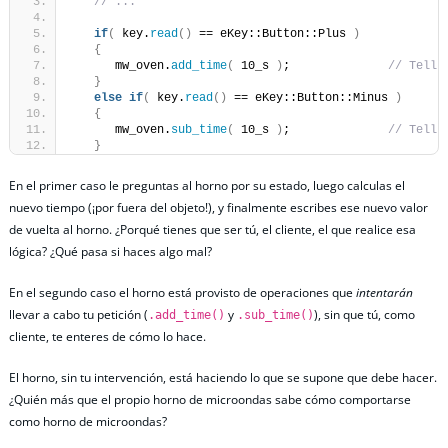
// ...
if
(
 key.
read
()
 == eKey::Button::Plus 
)
{
      mw_oven.
add_time
(
 10_s 
)
;              
// Tell,
}
else
if
(
 key.
read
()
 == eKey::Button::Minus 
)
{
      mw_oven.
sub_time
(
 10_s 
)
;              
// Tell,
}
En el primer caso le preguntas al horno por su estado, luego calculas el
nuevo tiempo (¡por fuera del objeto!), y finalmente escribes ese nuevo valor
de vuelta al horno. ¿Porqué tienes que ser tú, el cliente, el que realice esa
lógica? ¿Qué pasa si haces algo mal?
En el segundo caso el horno está provisto de operaciones que
intentarán
llevar a cabo tu petición (
y
), sin que tú, como
.add_time()
.sub_time()
cliente, te enteres de cómo lo hace.
El horno, sin tu intervención, está haciendo lo que se supone que debe hacer.
¿Quién más que el propio horno de microondas sabe cómo comportarse
como horno de microondas?