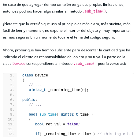
En caso de que agregar tiempo también tenga sus propias limitaciones,
entonces podrías hacer algo similar al método
.
.sub_time()
¿Notaste que la versión que usa al principio es más clara, más sucinta, más
fácil de leer y mantener, no expone el interior del objeto y, muy importante,
es más segura? En un momento tocaré el tema del código seguro.
Ahora, probar que hay tiempo suficiente para descontar la cantidad que ha
indicado el cliente es responsabilidad del objeto y no tuya. La parte de la
clase
correspondiente al método
podría verse así:
Device
.sub_time()
class
 Device
{
// ...
uint32_t
 _remaining_time
{
0
}
;
public
:
// ...
bool
sub_time
(
uint32_t
 time 
)
{
bool
 ret_val = 
false
;
if
(
 _remaining_time 
>
 time 
)
// This logic belo