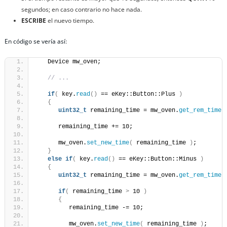
segundos; en caso contrario no hace nada.
ESCRIBE
el nuevo tiempo.
En código se vería así:
   Device mw_oven;
// ...
if
(
 key.
read
()
 == eKey::Button::Plus 
)
{
uint32_t
 remaining_time = mw_oven.
get_rem_time
(
      remaining_time += 10;                          
      mw_oven.
set_new_time
(
 remaining_time 
)
;        
}
else
if
(
 key.
read
()
 == eKey::Button::Minus 
)
{
uint32_t
 remaining_time = mw_oven.
get_rem_time
(
if
(
 remaining_time 
>
 10 
)
{
         remaining_time -= 10;                       
         mw_oven.
set_new_time
(
 remaining_time 
)
;     