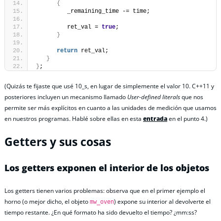
{
         _remaining_time -= time;
         ret_val = 
true
;
}
return
 ret_val;
}
}
;
(Quizás te fijaste que usé 10_s, en lugar de simplemente el valor 10. C++11 y
posteriores incluyen un mecanismo llamado
User-defined literals
que nos
permite ser más explícitos en cuanto a las unidades de medición que usamos
en nuestros programas. Hablé sobre ellas en esta
entrada
en el punto 4.)
Getters y sus cosas
Los getters exponen el interior de los objetos
Los getters tienen varios problemas: observa que en el primer ejemplo el
horno (o mejor dicho, el objeto
) expone su interior al devolverte el
mw_oven
tiempo restante. ¿En qué formato ha sido devuelto el tiempo? ¿mm:ss?