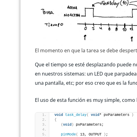
El momento en que la tarea se debe despert
Que el tiempo se esté desplazando puede n
en nuestros sistemas: un LED que parpadea, 
una pantalla, etc; por eso creo que es la fun
El uso de esta función es muy simple, como 
void
task_delay
(
void
* pvParameters 
)
{
(
void
)
 pvParameters;
pinMode
(
 13, OUTPUT 
)
;