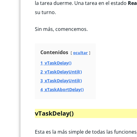
la tarea duerme. Una tarea en el estado
Rea
su turno.
Sin más, comencemos.
Contenidos
ocultar
1
vTaskDelay()
2
vTaskDelayUntil()
3
xTaskDelayUntil()
4
xTaskAbortDelay()
vTaskDelay()
Esta es la más simple de todas las funciones