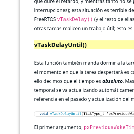
que dure el retardo, y mientras tanto no se p
interrupciones); esta situación es terrible d
FreeRTOS
(y el resto de ella
vTaskDelay()
otras tareas realicen un trabajo útil; esto e
vTaskDelayUntil
()
Esta función también manda dormir a la tare
el momento en que la tarea despertará es c
ello decimos que el tiempo es
absoluto
. Mas
temporal se va actualizando automáticamen
referencia en el pasado y actualización del
void
vTaskDelayUntil
(
TickType_t *pxPreviousWa
El primer argumento,
pxPreviousWakeTi