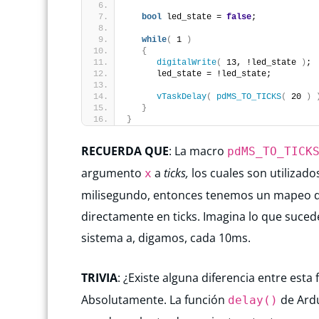
bool
 led_state = 
false
;
while
(
 1 
)
{
digitalWrite
(
 13, !led_state 
)
;
      led_state = !led_state;
vTaskDelay
(
pdMS_TO_TICKS
(
 20 
)
}
}
RECUERDA QUE
: La macro
pdMS_TO_TICK
argumento
a
ticks,
los cuales son utilizad
x
milisegundo, entonces tenemos un mapeo de 
directamente en ticks. Imagina lo que sucede
sistema a, digamos, cada 10ms.
TRIVIA
: ¿Existe alguna diferencia entre esta
Absolutamente. La función
de Ard
delay()