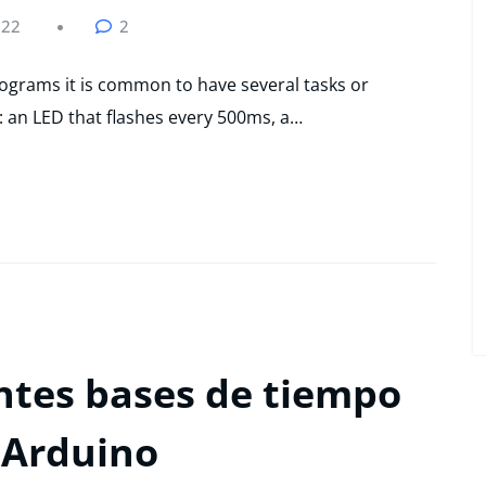
022
2
programs it is common to have several tasks or
s: an LED that flashes every 500ms, a…
ntes bases de tiempo
 Arduino