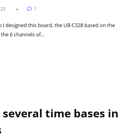
022
1
go I designed this board, the UB-C328 based on the
 the 6 channels of…
several time bases in
s