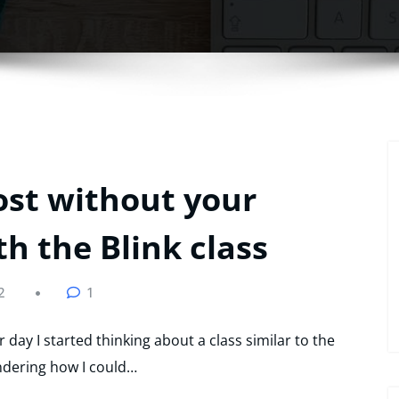
ost without your
th the Blink class
2
1
 day I started thinking about a class similar to the
ndering how I could…