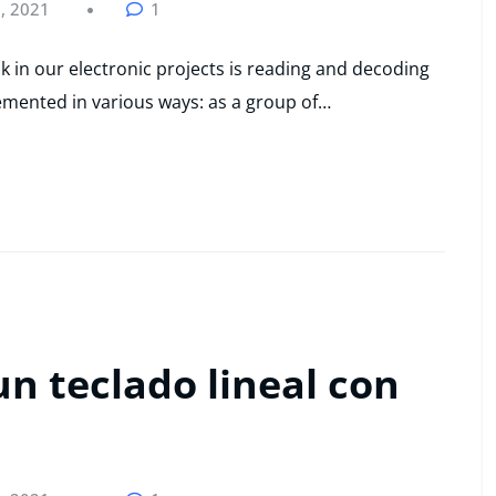
, 2021
1
k in our electronic projects is reading and decoding
emented in various ways: as a group of…
n teclado lineal con