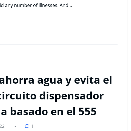
id any number of illnesses. And…
ahorra agua y evita el
circuito dispensador
a basado en el 555
022
1