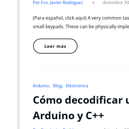
Por Fco. Javier Rodríguez
diciembre 30
(Para español, click aquí) A very common tas
small keypads. These can be physically impl
Leer más
Arduino
Blog
Electrónica
Cómo decodificar u
Arduino y C++